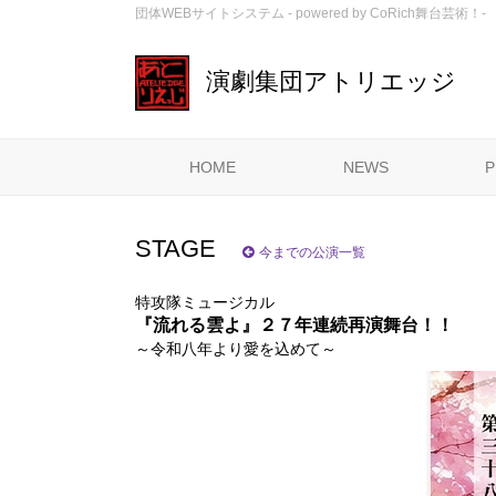
団体WEBサイトシステム - powered by
CoRich舞台芸術！-
演劇集団アトリエッジ
HOME
NEWS
P
STAGE
今までの公演一覧
特攻隊ミュージカル
『流れる雲よ』２７年連続再演舞台！！
～令和八年より愛を込めて～