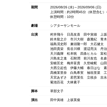
期間
2026/08/26 (水)～2026/09/06 (日)
上演時間：約2時間45分（休憩含む）
休憩時間：10分
劇場
シアターサンモール
出演
村井飛斗
日高友喜
田中寅雄
上坂
鈴木龍之介
市川大樹
森雅紀
青木
福島滉史郎
兼頭隆一郎
大石健太
池田貴栄
長谷川穣
渡辺亮汰
丹治
天川義輝
松本晄
四条ヒカル
富松
川島友之進
石附潤
前川友也
名倉
安岐匡史
梅井富貴
久世峻舵
山田
大西立起也
伊藤大輔
春日はな
素
髙橋茉里奈
白鳥希実
袖垣里菜
工
天宮あずさ
若芭茉生
立枝歩
吉永
菊池百花
大林素子
脚本
草部文子
演出
田中寅雄
上坂英俊