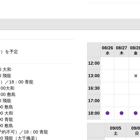
08/26
08/27
08/2
む）を予定
水
木
金
12:00
 大和
 飛龍
13:00
）／18：00 青龍
：00大和
16:30
00 敷島
 飛龍
17:00
00 敷島
00 大和
18:00
00 青龍
00 敷島
09/05
09/
予約不可）／18：00 青龍
土
日
：30 飛龍（大千穐楽）