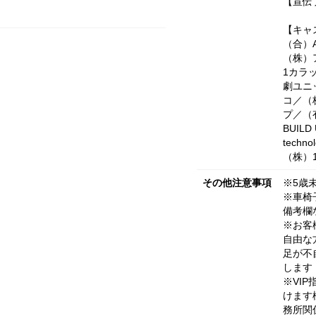
【宣伝
【キャ
（合）
（株）
1カラ
劇ユニ
コ／（
プ／（
BUIL
tech
（株）1N
その他注意事項
※5歳
※車椅
備考欄
※お客
自由な
足が不
します
※VI
けます
務所関