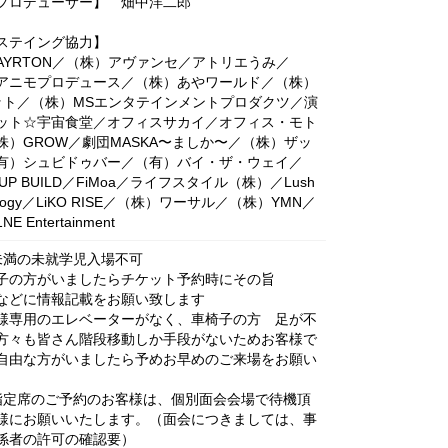
プロデューサー】 畑中洋二郎
ステイング協力】
AYRTON／（株）アヴァンセ／アトリエうみ／
アニモプロデュース／（株）あやワールド／（株）
ット／（株）MSエンタテインメントプロダクツ／演
ット☆宇宙食堂／オフィスサカイ／オフィス・モト
株）GROW／劇団MASKA〜ましか〜／（株）ザッ
有）シュビドゥバー／（有）バイ・ザ・ウェイ／
D UP BUILD／FiMoa／ライフスタイル（株）／Lush
nology／LiKO RISE／（株）ワーサル／（株）YMN／
E Entertainment
未満の未就学児入場不可
子の方がいましたらチケット予約時にその旨
などに情報記載をお願い致します
様専用のエレベーターがなく、車椅子の方 足が不
方々も皆さん階段移動しか手段がないためお客様で
自由な方がいましたら予めお早めのご来場をお願い
P指定席のご予約のお客様は、個別面会会場で待機頂
様にお願いいたします。（面会につきましては、事
係者の許可の確認要）