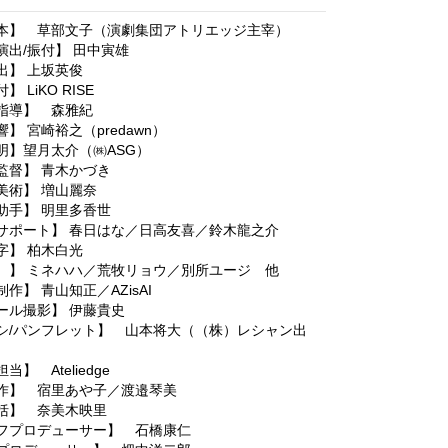
本】 草部文子（演劇集団アトリエッジ主宰）
演出/振付】 田中寅雄
出】 上坂英俊
 LiKO RISE
指導】 森雅紀
】 宮崎裕之（predawn）
明】望月太介（㈱ASG）
監督】 青木かづき
美術】 増山麗奈
助手】 明里多香世
サポート】 春日はな／日高友喜／鈴木龍之介
字】 柏木白光
 】 ミネハハ／荒牧リョウ／別所ユージ 他
作】 青山知正／AZisAI
ール撮影】 伊藤貴史
シ/パンフレット】 山本将大（（株）レシャン出
当】 Ateliedge
作】 宿里あや子／渡邉琴美
括】 奈美木映里
フプロデューサー】 石橋康仁