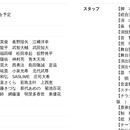
スタッフ
【脚 
を予定
【総合
【演 
【振 付】
【演技
【音 響
英俊
眞野陸矢
江﨑洋幸
【照 
龍平
武智大輔
武田知大
【舞台
福田暉
松田幸起
舘野将平
【舞台
陽佑
神村亮
青木天鴻
【演出
晃大
西勇汰
島田隆誠
是温
【演出
祐貴
小泉光希
北代武尊
【題 
和弘
SASLIME
庄司大希
【 唄
直さくら
彩島圭叶
上西恵
【音楽制
藤きづな
新代あめの
菊池百花
【スチ
鈴
網藤蓮
明里多香世
東優花
【チラ
版 ）
【票券担
【制 
【総 
【チー